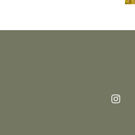
JV Photography
JV Photo
via Garib
Fotografo e filmaker di eventi,
aziendali e privati
c.a.p. 208
Foto e video di matrimonio
Monza Br
Ritratti maternità, neonati,
famiglia, businessportrait e
shooting individuali
@JVgroup.Photography
© 2035 by JV Photography.
Home
R