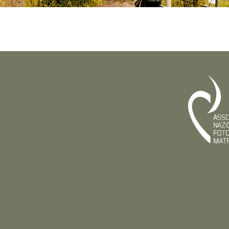
graphy Studio
aldi 5 Lentate sul Seveso
23
ianza
eal Wedding
Portfolio
Foto Famiglia
Eventi Privati