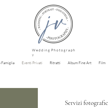
W e d d i n g P h o t o g r a p h
y
 Famiglia
Eventi Privati
Ritratti
Album Fine Art
Film
Servizi fotografi