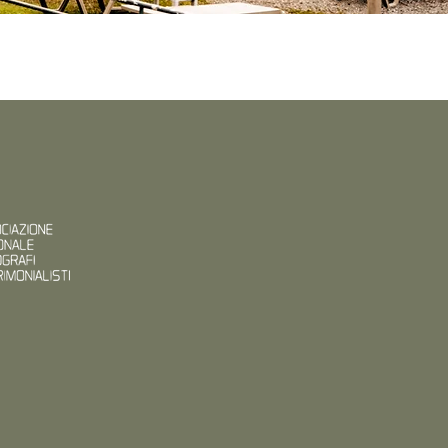
Ritratti
More